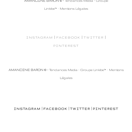
AMANDINE BARON © -
Tendances Media - Groupe
Linkibe™
-
Mentions Légales
|
|
|
INSTAGRAM
FACEBOOK
TWITTER
PINTEREST
AMANDINE BARON © -
Tendances Media - Groupe Linkibe™
-
Mentions
Légales
|
|
|
INSTAGRAM
FACEBOOK
TWITTER
PINTEREST