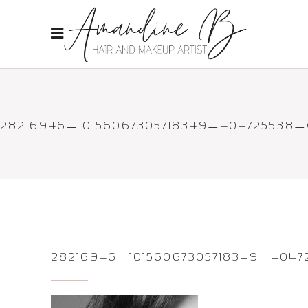
28216946_10156067305718349_404725538
28216946_10156067305718349_404