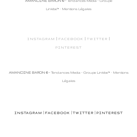
AMANDINE BARON © -
Tendances Media - Groupe
Linkibe™
-
Mentions Légales
|
|
|
INSTAGRAM
FACEBOOK
TWITTER
PINTEREST
AMANDINE BARON © -
Tendances Media - Groupe Linkibe™
-
Mentions
Légales
|
|
|
INSTAGRAM
FACEBOOK
TWITTER
PINTEREST